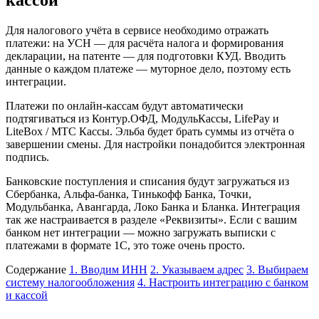
кассой
Для налогового учёта в сервисе необходимо отражать
платежи: на УСН — для расчёта налога и формирования
декларации, на патенте — для подготовки КУД. Вводить
данные о каждом платеже — муторное дело, поэтому есть
интеграции.
Платежи по онлайн-кассам будут автоматически
подтягиваться из Контур.ОФД, МодульКассы, LifePay и
LiteBox / МТС Кассы. Эльба будет брать суммы из отчёта о
завершении смены. Для настройки понадобится электронная
подпись.
Банковские поступления и списания будут загружаться из
Сбербанка, Альфа-банка, Тинькофф Банка, Точки,
Модульбанка, Авангарда, Локо Банка и Бланка. Интеграция
так же настраивается в разделе «Реквизиты». Если с вашим
банком нет интеграции — можно загружать выписки с
платежами в формате 1С, это тоже очень просто.
Содержание
1. Вводим ИНН
2. Указываем адрес
3. Выбираем
систему налогообложения
4. Настроить интеграцию с банком
и кассой